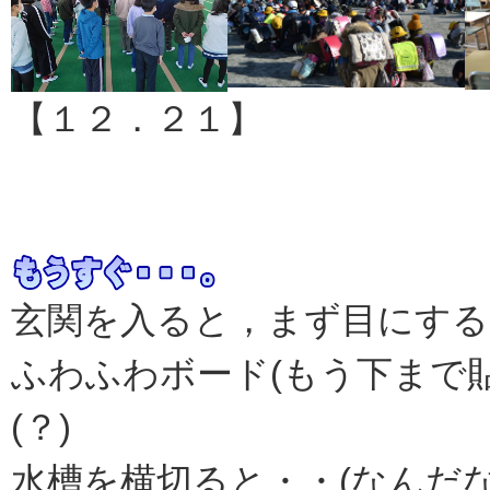
【１２．２１】
玄関を入ると，まず目にする
ふわふわボード(もう下まで
(？)
水槽を横切ると・・(なんだな