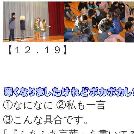
【１２．１９】
①なになに ②私も一言
③こんな具合です。