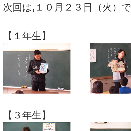
次回は,１０月２３日（火）
【１年生】 
【３年生】 